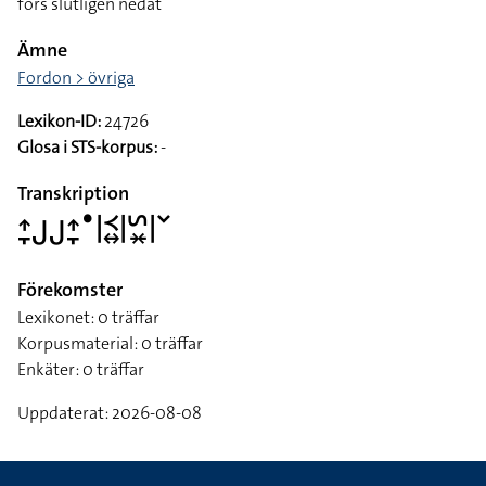
förs slutligen nedåt
Ämne
Fordon > övriga
Lexikon-ID:
24726
Glosa i STS-korpus:
-
Transkription
􌤴􌥙􌤢􌤢􌤴􌥙􌤟􌥼􌥹􌦉􌥼􌥲􌦂􌥼􌥧
Förekomster
Lexikonet: 0 träffar
Korpusmaterial: 0 träffar
Enkäter: 0 träffar
Uppdaterat: 2026-08-08