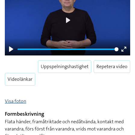
Play
Play
Enter
fulls
Uppspelningshastighet
Repetera video
Videolänkar
Visa foton
Formbeskrivning
Flata händer, framåtriktade och nedåtvända, kontakt med
varandra, förs först från varandra, vrids mot varandra och