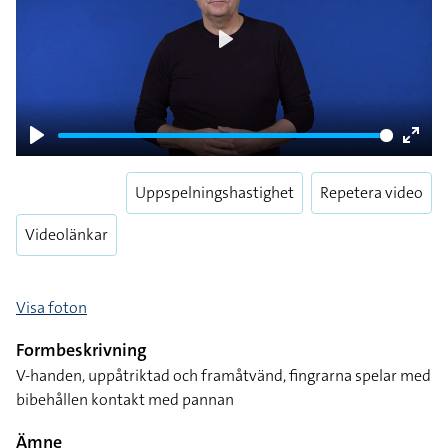
Play
Play
Enter
fulls
Uppspelningshastighet
Repetera video
Videolänkar
Visa foton
Formbeskrivning
V-handen, uppåtriktad och framåtvänd, fingrarna spelar med
bibehållen kontakt med pannan
Ämne