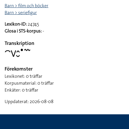
Barn > film och böcker
Barn > seriefigur
Lexikon-ID:
24745
Glosa i STS-korpus:
-
Transkription
􌤃􌤭􌤵􌤷􌤟􌥳
Förekomster
Lexikonet: 0 träffar
Korpusmaterial: 0 träffar
Enkäter: 0 träffar
Uppdaterat: 2026-08-08