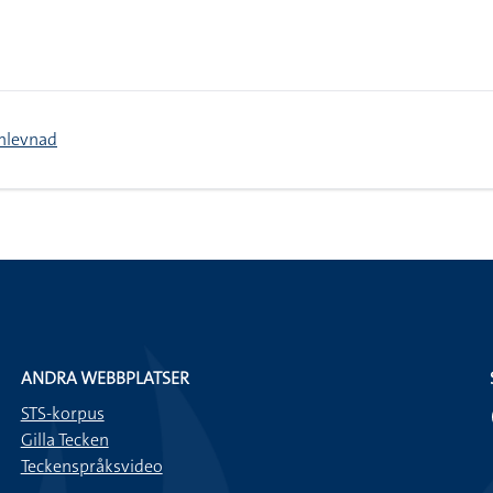
mlevnad
ANDRA WEBBPLATSER
STS-korpus
Gilla Tecken
Teckenspråksvideo