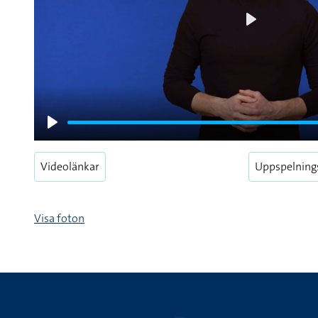
Play
Play
Videolänkar
Uppspelning
Visa foton