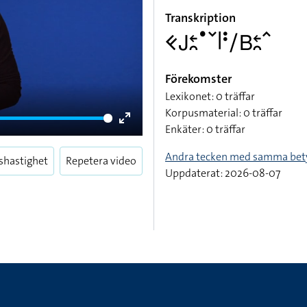
Transkription
􌤑􌤢􌥓􌥘􌤟􌥧􌥼􌥻􌥠􌤧􌥓􌥘􌥦
Förekomster
Lexikonet: 0 träffar
Korpusmaterial: 0 träffar
Enkäter: 0 träffar
Enter
fullscreen
Andra tecken med samma bet
shastighet
Repetera video
Uppdaterat: 2026-08-07