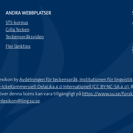
ANDRA WEBBPLATSER
STS-korpus
Gilla Tecken
Teckenspråksvideo
Fler länktips
exikon by
Avdelningen för teckenspråk, Institutionen för lingvisti
keKommersiell-DelaLika 4.0 Internationell (CC BY-NC-SA 4.0).
B
töver denna licens kan vara tillgängligt på
https://www.su.se/fors
nlexikon@ling.su.se
.