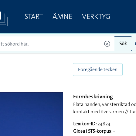
START
ÄMNE
VERKTYG
Sök
Föregående tecken
Formbeskrivning
Flata handen, vänsterriktad oc
kontakt med överarmen // Tum
Lexikon-ID:
24824
Glosa i STS-korpus:
-