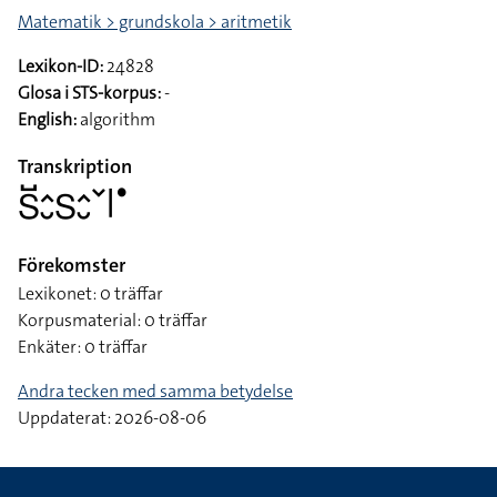
Matematik > grundskola > aritmetik
Lexikon-ID:
24828
Glosa i STS-korpus:
-
English:
algorithm
Transkription
􌥅􌤹􌤵􌤷􌥅􌤵􌤷􌥧􌥼􌤟
Förekomster
Lexikonet: 0 träffar
Korpusmaterial: 0 träffar
Enkäter: 0 träffar
Andra tecken med samma betydelse
Uppdaterat: 2026-08-06