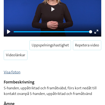
Play
Play
Enter
fulls
Uppspelningshastighet
Repetera video
Videolänkar
Visa foton
Formbeskrivning
S-handen, uppåtriktad och framåtväbd, förs kort nedåt till
kontakt ovanpå S-handen, uppåtriktad och framåtvänd
Ämne