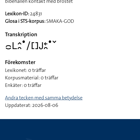
bibehållen kontakt med bröstet
Lexikon-ID:
24831
Glosa i STS-korpus:
SMAKA-GOD
Transkription
􌤌􌥈􌤵􌥘􌤟􌥠􌤓􌤢􌥓􌥘􌤟􌥧
Förekomster
Lexikonet: 0 träffar
Korpusmaterial: 0 träffar
Enkäter: 0 träffar
Andra tecken med samma betydelse
Uppdaterat: 2026-08-06