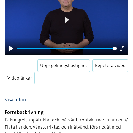
Play
Play
Enter
fulls
Uppspelningshastighet
Repetera video
Videolänkar
Visa foton
Formbeskrivning
Pekfingret, uppåtriktat och inåtvänt, kontakt med munnen //
Flata handen, vänsterriktad och inåtvänd, förs nedåt med