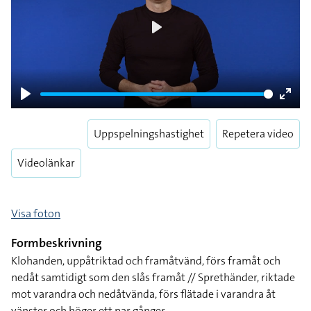
Play
Play
Enter
fulls
Uppspelningshastighet
Repetera video
Videolänkar
Visa foton
Formbeskrivning
Klohanden, uppåtriktad och framåtvänd, förs framåt och
nedåt samtidigt som den slås framåt // Sprethänder, riktade
mot varandra och nedåtvända, förs flätade i varandra åt
vänster och höger ett par gånger