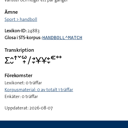
Ämne
Sport > handboll
Lexikon-ID:
24883
Glosa i STS-korpus:
HANDBOLL^MATCH
Transkription
􌤥􌤵􌤷􌦃􌥧􌥱􌥾􌥠􌥔􌥙􌥃􌥃􌥓􌥙􌥭􌥤
Förekomster
Lexikonet: 0 träffar
Korpusmaterial: 0 av totalt 1 träffar
Enkäter: 0 träffar
Uppdaterat: 2026-08-07