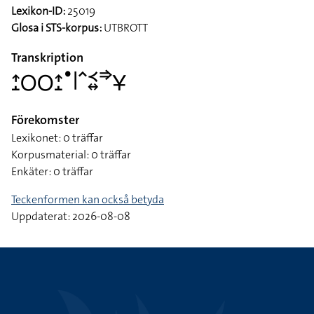
Lexikon-ID:
25019
Glosa i STS-korpus:
UTBROTT
Transkription
􌤴􌤸􌥆􌥆􌤴􌤸􌤟􌥼􌥦􌥹􌦉􌦆􌥃
Förekomster
Lexikonet: 0 träffar
Korpusmaterial: 0 träffar
Enkäter: 0 träffar
Teckenformen kan också betyda
Uppdaterat: 2026-08-08