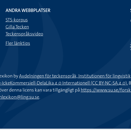
ANDRA WEBBPLATSER
STS-korpus
Gilla Tecken
Teckenspråksvideo
Fler länktips
exikon by
Avdelningen för teckenspråk, Institutionen för lingvisti
keKommersiell-DelaLika 4.0 Internationell (CC BY-NC-SA 4.0).
B
töver denna licens kan vara tillgängligt på
https://www.su.se/fors
nlexikon@ling.su.se
.