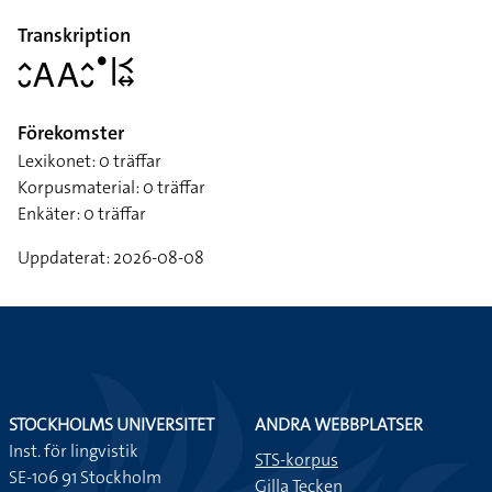
Transkription
􌤵􌤷􌤤􌤤􌤵􌤷􌤟􌥼􌥹􌦉
Förekomster
Lexikonet: 0 träffar
Korpusmaterial: 0 träffar
Enkäter: 0 träffar
Uppdaterat: 2026-08-08
STOCKHOLMS UNIVERSITET
ANDRA WEBBPLATSER
Inst. för lingvistik
STS-korpus
SE-106 91 Stockholm
Gilla Tecken