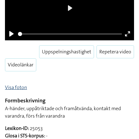
Play
Play
Enter
fulls
Uppspelningshastighet
Repetera video
Videolänkar
Visa foton
Formbeskrivning
A-händer, uppåtriktade och framåtvända, kontakt med
varandra, förs från varandra
Lexikon-ID:
25053
Glosa i STS-korpus:
-