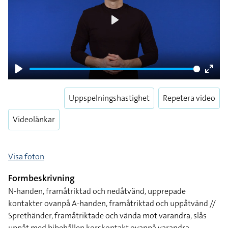
Play
Play
Enter
fulls
Uppspelningshastighet
Repetera video
Videolänkar
Visa foton
Formbeskrivning
N-handen, framåtriktad och nedåtvänd, upprepade
kontakter ovanpå A-handen, framåtriktad och uppåtvänd //
Sprethänder, framåtriktade och vända mot varandra, slås
uppåt med bibehållen korskontakt ovanpå varandra