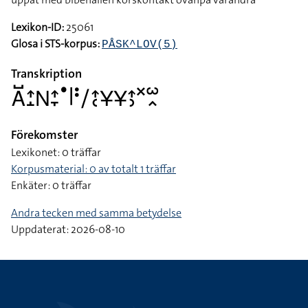
Lexikon-ID:
25061
Glosa i STS-korpus:
PÅSK^LOV(5)
Transkription
􌤤􌤹􌤴􌤸􌥌􌤴􌥙􌤟􌥼􌥻􌥠􌤴􌥗􌥃􌥃􌤴􌤶􌦎􌥱􌥿
Förekomster
Lexikonet: 0 träffar
Korpusmaterial: 0 av totalt 1 träffar
Enkäter: 0 träffar
Andra tecken med samma betydelse
Uppdaterat: 2026-08-10