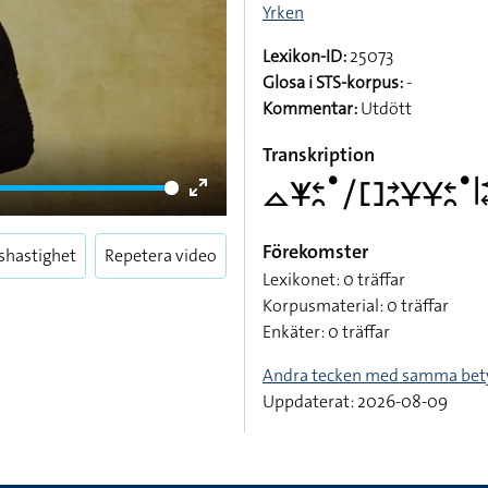
Yrken
Lexikon-ID:
25073
Glosa i STS-korpus:
-
Kommentar:
Utdött
Transkription
􌤼􌥒􌥓􌥘􌤟􌥠􌤓􌥔􌥘􌥃􌥃􌥓􌥘􌤟􌥼
Enter
fullscreen
Förekomster
shastighet
Repetera video
Lexikonet: 0 träffar
Korpusmaterial: 0 träffar
Enkäter: 0 träffar
Andra tecken med samma bet
Uppdaterat: 2026-08-09