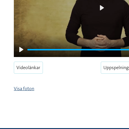
Play
Play
Videolänkar
Uppspelning
Visa foton