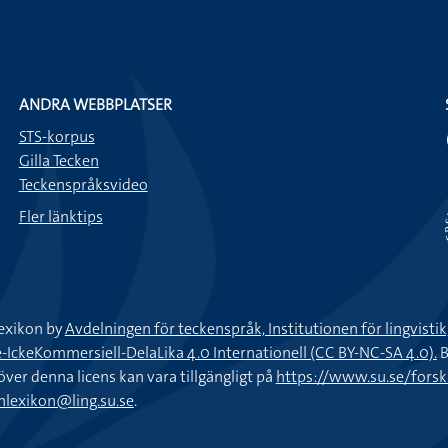
ANDRA WEBBPLATSER
STS-korpus
Gilla Tecken
Teckenspråksvideo
Fler länktips
exikon by
Avdelningen för teckenspråk, Institutionen för lingvisti
keKommersiell-DelaLika 4.0 Internationell (CC BY-NC-SA 4.0).
B
töver denna licens kan vara tillgängligt på
https://www.su.se/fors
nlexikon@ling.su.se
.