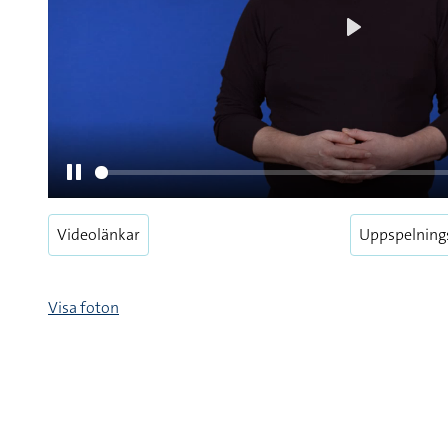
Videolänkar
Uppspelning
Pause
Visa foton