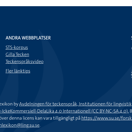
ANDRA WEBBPLATSER
STS-korpus
Gilla Tecken
Teckenspråksvideo
Fler länktips
exikon by
Avdelningen för teckenspråk, Institutionen för lingvisti
keKommersiell-DelaLika 4.0 Internationell (CC BY-NC-SA 4.0).
B
töver denna licens kan vara tillgängligt på
https://www.su.se/fors
nlexikon@ling.su.se
.