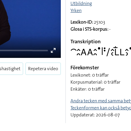
Utbildning
Yrken
Lexikon-ID:
25103
Glosa i STS-korpus:
-
Transkription
􌤃􌤵􌥘􌤤􌤤􌤵􌥘􌤟􌥼􌥻􌥠􌤵􌥗􌥈􌥛􌥈􌤵􌤶
Förekomster
shastighet
Repetera video
Lexikonet: 0 träffar
Enter
Korpusmaterial: 0 träffar
fullscreen
Enkäter: 0 träffar
Andra tecken med samma bet
Teckenformen kan också bety
Uppdaterat: 2026-08-07