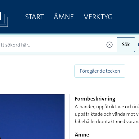
START
ÄMNE
VERKTYG
Sök
Föregående tecken
Formbeskrivning
A-händer, uppåtriktade och in
uppåtriktade och vända mot v
bibehållen kontakt med varan
Ämne