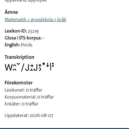
Ämne
Matematik > grundskola > bråk
Lexikon-ID:
25219
Glosa i STS-korpus:
-
English:
thirds
Transkription
􌤰􌤵􌥘􌥧􌥠􌤢􌥔􌤸􌤢􌤴􌤶􌤟􌦄􌥼􌥻
Förekomster
Lexikonet: 0 träffar
Korpusmaterial: 0 träffar
Enkäter: 0 träffar
Uppdaterat: 2026-08-07