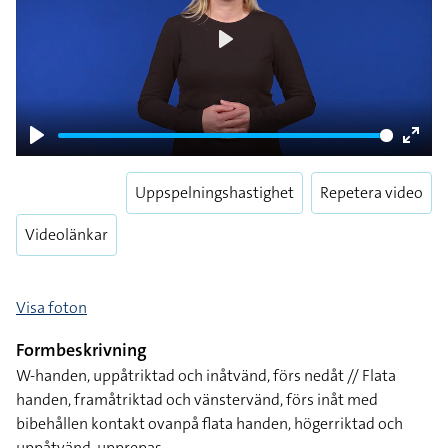
Play
Play
Enter
fulls
Uppspelningshastighet
Repetera video
Videolänkar
Visa foton
Formbeskrivning
W-handen, uppåtriktad och inåtvänd, förs nedåt // Flata
handen, framåtriktad och vänstervänd, förs inåt med
bibehållen kontakt ovanpå flata handen, högerriktad och
uppåtvänd, upprepas