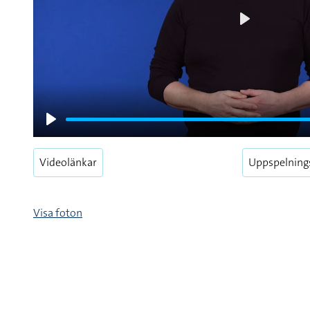
Play
Play
Videolänkar
Uppspelning
Visa foton