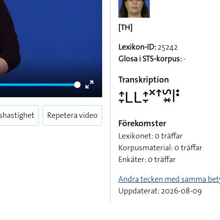
[TH]
Lexikon-ID:
25242
Glosa i STS-korpus:
-
Transkription
􌤴􌥙􌥈􌥈􌤴􌥙􌦎􌦃􌥲􌦂􌥼􌥻
Enter
fullscreen
shastighet
Repetera video
Förekomster
Lexikonet: 0 träffar
Korpusmaterial: 0 träffar
Enkäter: 0 träffar
Andra tecken med samma bet
Uppdaterat: 2026-08-09