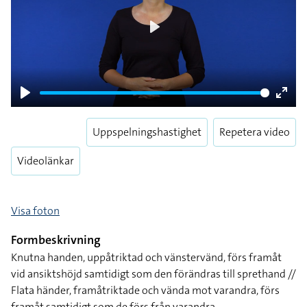
Play
Play
Enter
fulls
Uppspelningshastighet
Repetera video
Videolänkar
Visa foton
Formbeskrivning
Knutna handen, uppåtriktad och vänstervänd, förs framåt
vid ansiktshöjd samtidigt som den förändras till sprethand //
Flata händer, framåtriktade och vända mot varandra, förs
framåt samtidigt som de förs från varandra