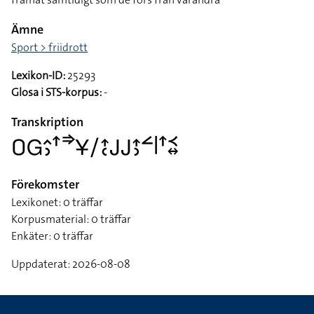
Ämne
Sport > friidrott
Lexikon-ID:
25293
Glosa i STS-korpus:
-
Transkription
􌤆􌤦􌤵􌤶􌦃􌦆􌥃􌥠􌤴􌥗􌤢􌤢􌤴􌤶􌥮􌥼􌦃􌥹􌦉
Förekomster
Lexikonet: 0 träffar
Korpusmaterial: 0 träffar
Enkäter: 0 träffar
Uppdaterat: 2026-08-08