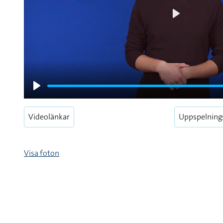
Play
Play
Videolänkar
Uppspelning
Visa foton