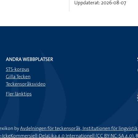
Uppdaterat: 2026-08-07
ANDRA WEBBPLATSER
STS-korpus
Gilla Tecken
Teckenspråksvideo
Fler länktips
exikon by
Avdelningen för teckenspråk, Institutionen för lingvisti
keKommersiell-DelaLika 4.0 Internationell (CC BY-NC-SA 4.0).
B