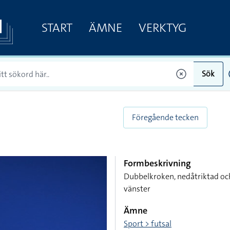
START
ÄMNE
VERKTYG
Sök
Föregående tecken
Formbeskrivning
Dubbelkroken, nedåtriktad och
vänster
Ämne
Sport > futsal