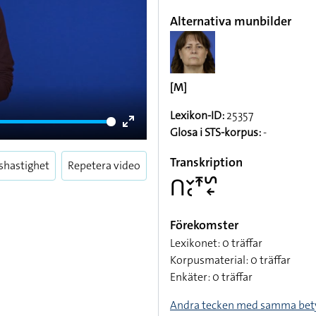
Alternativa munbilder
[M]
Lexikon-ID:
25357
Glosa i STS-korpus:
-
Enter
fullscreen
Transkription
shastighet
Repetera video
􌤽􌥖􌥗􌥵􌥲􌦈
Förekomster
Lexikonet: 0 träffar
Korpusmaterial: 0 träffar
Enkäter: 0 träffar
Andra tecken med samma bet