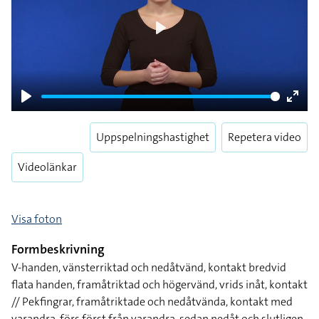
Play
Play
Enter
fulls
Uppspelningshastighet
Repetera video
Videolänkar
Visa foton
Formbeskrivning
V-handen, vänsterriktad och nedåtvänd, kontakt bredvid
flata handen, framåtriktad och högervänd, vrids inåt, kontakt
// Pekfingrar, framåtriktade och nedåtvända, kontakt med
varandra, förs först från varandra, sedan nedåt och slutligen