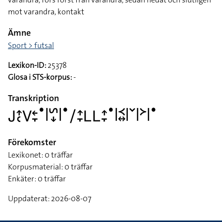
mot varandra, kontakt
Ämne
Sport > futsal
Lexikon-ID:
25378
Glosa i STS-korpus:
-
Transkription
􌤢􌤴􌥗􌤭􌥓􌥙􌤟􌥼􌥲􌦊􌥼􌤟􌥠􌤴􌥙􌥈􌥈􌤴􌥙􌤟􌥼􌥹􌦉􌥼􌥧􌥼􌦅􌥼􌤟
Förekomster
Lexikonet: 0 träffar
Korpusmaterial: 0 träffar
Enkäter: 0 träffar
Uppdaterat: 2026-08-07