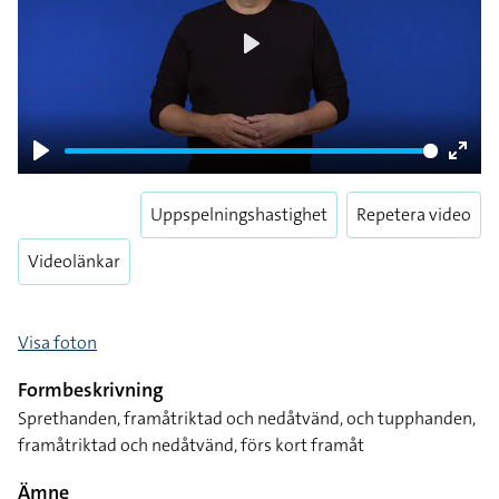
Play
Play
Enter
fulls
Uppspelningshastighet
Repetera video
Videolänkar
Visa foton
Formbeskrivning
Sprethanden, framåtriktad och nedåtvänd, och tupphanden,
framåtriktad och nedåtvänd, förs kort framåt
Ämne