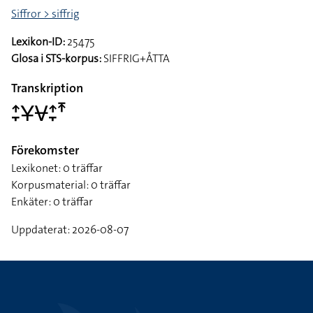
Siffror > siffrig
Lexikon-ID:
25475
Glosa i STS-korpus:
SIFFRIG+ÅTTA
Transkription
􌤴􌥙􌥃􌤮􌤴􌥙􌥵
Förekomster
Lexikonet: 0 träffar
Korpusmaterial: 0 träffar
Enkäter: 0 träffar
Uppdaterat: 2026-08-07