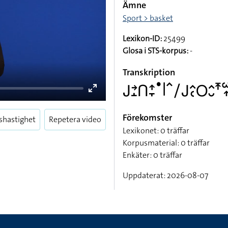
Ämne
Sport > basket
Lexikon-ID:
25499
Glosa i STS-korpus:
-
Transkription
􌤢􌥔􌤸􌤽􌤴􌥙􌤟􌥼􌥦􌥠􌤢􌤵􌥗􌥆􌤵􌤷􌥵
Förekomster
shastighet
Repetera video
Lexikonet: 0 träffar
Enter
Korpusmaterial: 0 träffar
fullscreen
Enkäter: 0 träffar
Uppdaterat: 2026-08-07