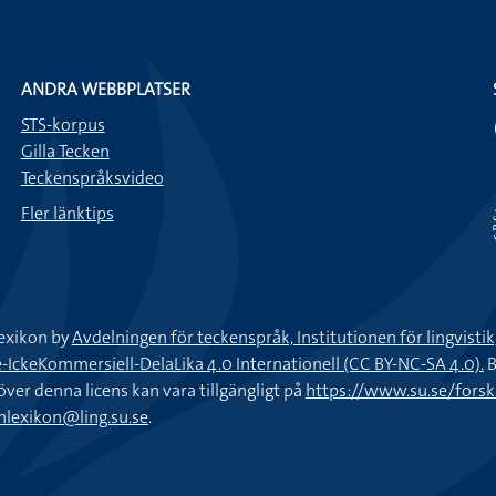
ANDRA WEBBPLATSER
STS-korpus
Gilla Tecken
Teckenspråksvideo
Fler länktips
exikon by
Avdelningen för teckenspråk, Institutionen för lingvisti
keKommersiell-DelaLika 4.0 Internationell (CC BY-NC-SA 4.0).
B
töver denna licens kan vara tillgängligt på
https://www.su.se/fors
nlexikon@ling.su.se
.