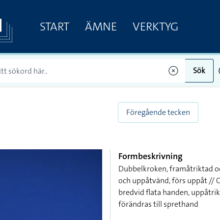
START
ÄMNE
VERKTYG
Sök
Föregående tecken
Formbeskrivning
Dubbelkroken, framåtriktad o
och uppåtvänd, förs uppåt // 
bredvid flata handen, uppåtri
förändras till sprethand