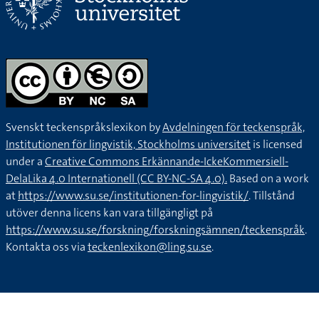
Svenskt teckenspråkslexikon by
Avdelningen för teckenspråk,
Institutionen för lingvistik, Stockholms universitet
is licensed
under a
Creative Commons Erkännande-IckeKommersiell-
DelaLika 4.0 Internationell (CC BY-NC-SA 4.0).
Based on a work
at
https://www.su.se/institutionen-for-lingvistik/
. Tillstånd
utöver denna licens kan vara tillgängligt på
https://www.su.se/forskning/forskningsämnen/teckenspråk
.
Kontakta oss via
teckenlexikon@ling.su.se
.