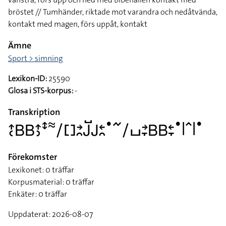
bröstet // Tumhänder, riktade mot varandra och nedåtvända,
kontakt med magen, förs uppåt, kontakt
Ämne
Sport > simning
Lexikon-ID:
25590
Glosa i STS-korpus:
-
Transkription
􌤴􌥗􌤧􌤧􌤴􌤶􌥥􌦇􌥠􌤓􌥔􌥘􌤢􌤹􌤢􌥓􌥘􌤟􌥨􌥠􌤖􌥔􌥙􌤧􌤧􌥓􌥙􌤟􌥼􌥦􌥼􌤟
Förekomster
Lexikonet: 0 träffar
Korpusmaterial: 0 träffar
Enkäter: 0 träffar
Uppdaterat: 2026-08-07