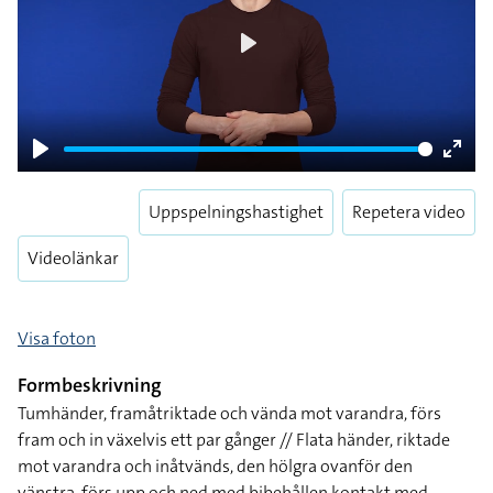
Play
Play
Enter
fulls
Uppspelningshastighet
Repetera video
Videolänkar
Visa foton
Formbeskrivning
Tumhänder, framåtriktade och vända mot varandra, förs
fram och in växelvis ett par gånger // Flata händer, riktade
mot varandra och inåtvänds, den hölgra ovanför den
vänstra, förs upp och ned med bibehållen kontakt med