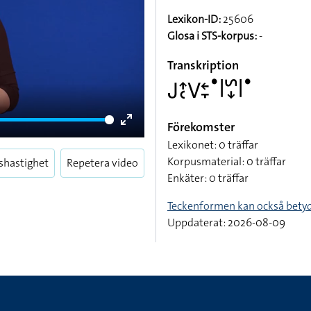
Lexikon-ID:
25606
Glosa i STS-korpus:
-
Transkription
􌤢􌤴􌥗􌤭􌥓􌥙􌤟􌥼􌥲􌦊􌥼􌤟
Förekomster
Enter
Lexikonet: 0 träffar
fullscreen
Korpusmaterial: 0 träffar
shastighet
Repetera video
Enkäter: 0 träffar
Teckenformen kan också bety
Uppdaterat: 2026-08-09