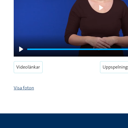
Play
Play
Videolänkar
Uppspelning
Visa foton