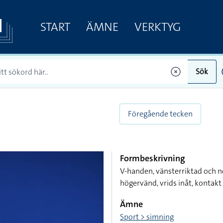
START
ÄMNE
VERKTYG
Sök
Föregående tecken
Formbeskrivning
V-handen, vänsterriktad och n
högervänd, vrids inåt, kontakt
Ämne
Sport > simning