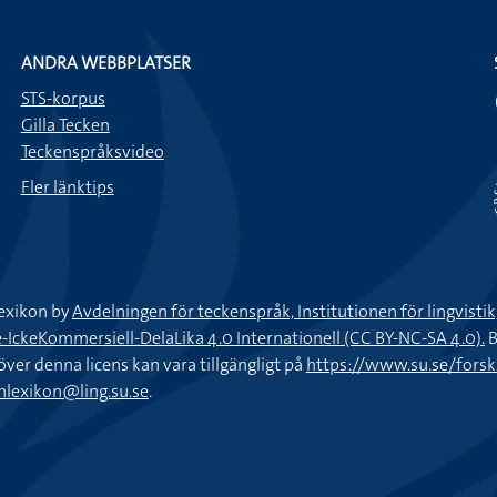
ANDRA WEBBPLATSER
STS-korpus
Gilla Tecken
Teckenspråksvideo
Fler länktips
exikon by
Avdelningen för teckenspråk, Institutionen för lingvisti
keKommersiell-DelaLika 4.0 Internationell (CC BY-NC-SA 4.0).
B
töver denna licens kan vara tillgängligt på
https://www.su.se/fors
nlexikon@ling.su.se
.