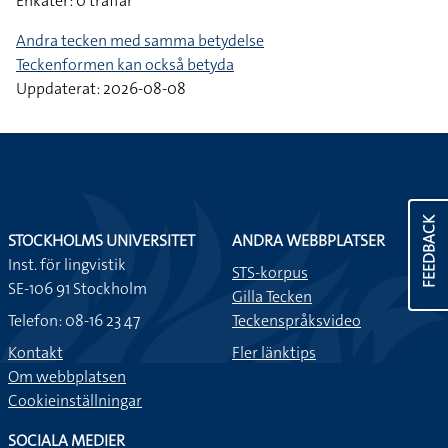
Enkäter: 0 träffar
Andra tecken med samma betydelse
Teckenformen kan också betyda
Uppdaterat: 2026-08-08
FEEDBACK
STOCKHOLMS UNIVERSITET
ANDRA WEBBPLATSER
Inst. för lingvistik
STS-korpus
SE-106 91 Stockholm
Gilla Tecken
Telefon: 08-16 23 47
Teckenspråksvideo
Kontakt
Fler länktips
Om webbplatsen
Cookieinställningar
SOCIALA MEDIER