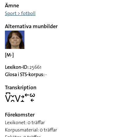
Ämne
Sport > fotboll
Alternativa munbilder
[M-]
Lexikon-ID:
25661
Glosa i STS-korpus:
-
Transkription
􌤭􌥚􌥖􌥘􌤭􌥔􌤸􌥢􌥱􌦈
Förekomster
Lexikonet: 0 träffar
Korpusmaterial: 0 träffar