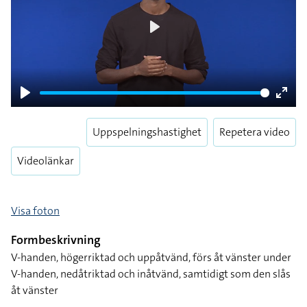
Play
Play
Enter
fulls
Uppspelningshastighet
Repetera video
Videolänkar
Visa foton
Formbeskrivning
V-handen, högerriktad och uppåtvänd, förs åt vänster under
V-handen, nedåtriktad och inåtvänd, samtidigt som den slås
åt vänster