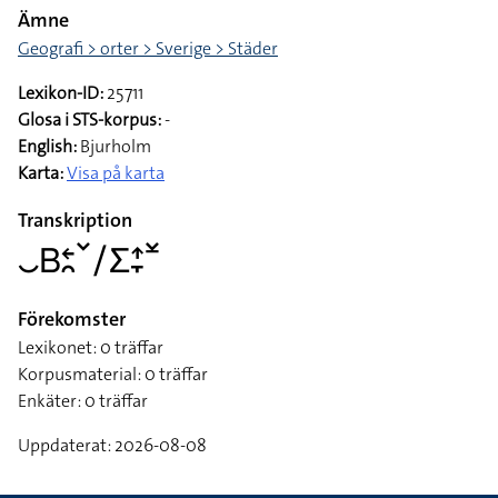
Ämne
Geografi > orter > Sverige > Städer
Lexikon-ID:
25711
Glosa i STS-korpus:
-
English:
Bjurholm
Karta:
Visa på karta
Transkription
􌤛􌤧􌥓􌥘􌥧􌥠􌤥􌤴􌥙􌥸
Förekomster
Lexikonet: 0 träffar
Korpusmaterial: 0 träffar
Enkäter: 0 träffar
Uppdaterat: 2026-08-08