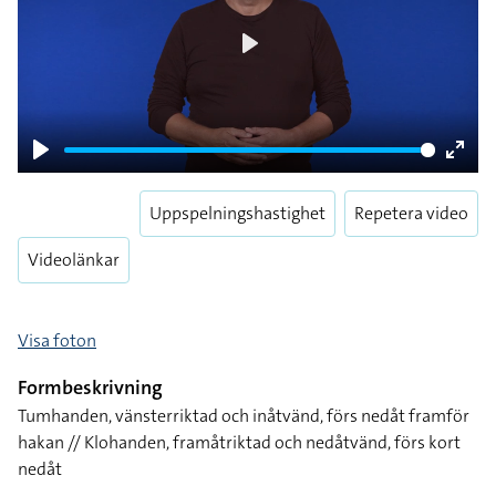
Play
Play
Enter
fulls
Uppspelningshastighet
Repetera video
Videolänkar
Visa foton
Formbeskrivning
Tumhanden, vänsterriktad och inåtvänd, förs nedåt framför
hakan // Klohanden, framåtriktad och nedåtvänd, förs kort
nedåt