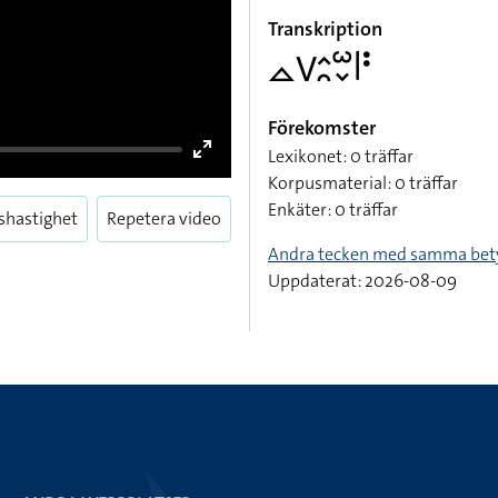
Transkription
􌤼􌤭􌤵􌥘􌥱􌦀􌥼􌥻
Förekomster
Lexikonet: 0 träffar
Enter
Korpusmaterial: 0 träffar
fullscreen
Enkäter: 0 träffar
shastighet
Repetera video
Andra tecken med samma bet
Uppdaterat: 2026-08-09