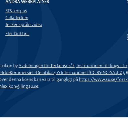
ANDRA WEBBPLATSER
STS-korpus
Gilla Tecken
Teckenspråksvideo
Fler länktips
exikon by
Avdelningen för teckenspråk, Institutionen för lingvisti
keKommersiell-DelaLika 4.0 Internationell (CC BY-NC-SA 4.0).
B
töver denna licens kan vara tillgängligt på
https://www.su.se/fors
nlexikon@ling.su.se
.