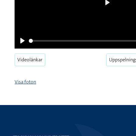
Play
Play
Videolänkar
Uppspelning
Visa foton