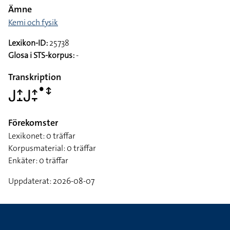
Ämne
Kemi och fysik
Lexikon-ID:
25738
Glosa i STS-korpus:
-
Transkription
􌤢􌤴􌤸􌤢􌤴􌥙􌤟􌥥
Förekomster
Lexikonet: 0 träffar
Korpusmaterial: 0 träffar
Enkäter: 0 träffar
Uppdaterat: 2026-08-07