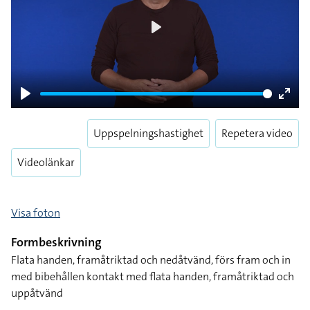
Play
Play
Enter
fulls
Uppspelningshastighet
Repetera video
Videolänkar
Visa foton
Formbeskrivning
Flata handen, framåtriktad och nedåtvänd, förs fram och in
med bibehållen kontakt med flata handen, framåtriktad och
uppåtvänd