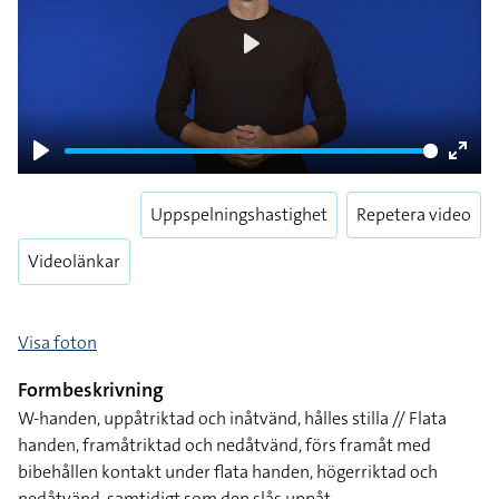
Play
Play
Enter
fulls
Uppspelningshastighet
Repetera video
Videolänkar
Visa foton
Formbeskrivning
W-handen, uppåtriktad och inåtvänd, hålles stilla // Flata
handen, framåtriktad och nedåtvänd, förs framåt med
bibehållen kontakt under flata handen, högerriktad och
nedåtvänd, samtidigt som den slås uppåt