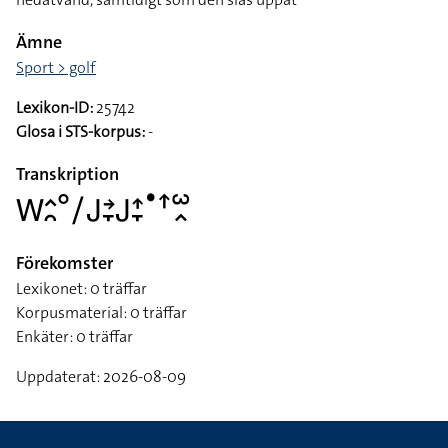
Ämne
Sport > golf
Lexikon-ID:
25742
Glosa i STS-korpus:
-
Transkription
􌤰􌤵􌥘􌦑􌥠􌤢􌥔􌥙􌤢􌤴􌥙􌤟􌦃􌥱􌥿
Förekomster
Lexikonet: 0 träffar
Korpusmaterial: 0 träffar
Enkäter: 0 träffar
Uppdaterat: 2026-08-09