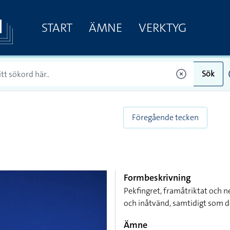
START
ÄMNE
VERKTYG
Sök
Föregående tecken
Formbeskrivning
Pekfingret, framåtriktat och n
och inåtvänd, samtidigt som d
Ämne