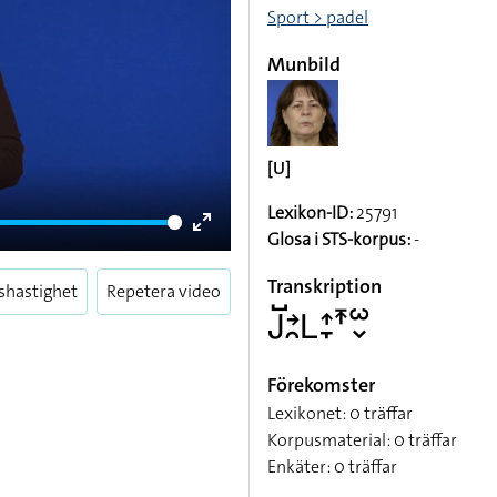
Sport > padel
Munbild
[U]
Lexikon-ID:
25791
Glosa i STS-korpus:
-
Enter
fullscreen
Transkription
shastighet
Repetera video
􌤢􌤹􌥔􌥘􌥈􌤴􌥙􌥵􌥱􌦀
Förekomster
Lexikonet: 0 träffar
Korpusmaterial: 0 träffar
Enkäter: 0 träffar