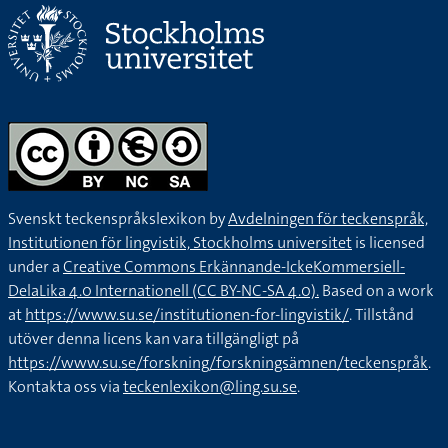
Svenskt teckenspråkslexikon by
Avdelningen för teckenspråk,
Institutionen för lingvistik, Stockholms universitet
is licensed
under a
Creative Commons Erkännande-IckeKommersiell-
DelaLika 4.0 Internationell (CC BY-NC-SA 4.0).
Based on a work
at
https://www.su.se/institutionen-for-lingvistik/
. Tillstånd
utöver denna licens kan vara tillgängligt på
https://www.su.se/forskning/forskningsämnen/teckenspråk
.
Kontakta oss via
teckenlexikon@ling.su.se
.