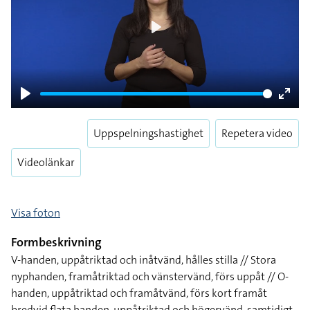
Play
Play
Enter
fulls
Uppspelningshastighet
Repetera video
Videolänkar
Visa foton
Formbeskrivning
V-handen, uppåtriktad och inåtvänd, hålles stilla // Stora
nyphanden, framåtriktad och vänstervänd, förs uppåt // O-
handen, uppåtriktad och framåtvänd, förs kort framåt
bredvid flata handen, uppåtriktad och högervänd, samtidigt