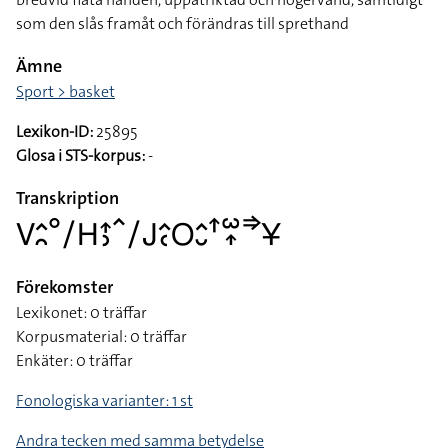
som den slås framåt och förändras till sprethand
Ämne
Sport > basket
Lexikon-ID:
25895
Glosa i STS-korpus:
-
Transkription
􌤭􌤵􌥘􌦑􌥠􌤲􌤴􌤶􌥦􌥠􌤢􌤵􌥗􌥆􌤵􌤷􌦃􌥱􌥾􌦆􌥃
Förekomster
Lexikonet: 0 träffar
Korpusmaterial: 0 träffar
Enkäter: 0 träffar
Fonologiska varianter: 1 st
Andra tecken med samma betydelse