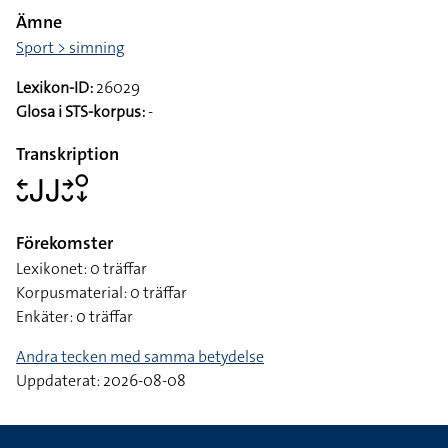
Ämne
Sport > simning
Lexikon-ID:
26029
Glosa i STS-korpus:
-
Transkription
􌥓􌤷􌤢􌤢􌥔􌤷􌥰􌦊
Förekomster
Lexikonet: 0 träffar
Korpusmaterial: 0 träffar
Enkäter: 0 träffar
Andra tecken med samma betydelse
Uppdaterat: 2026-08-08