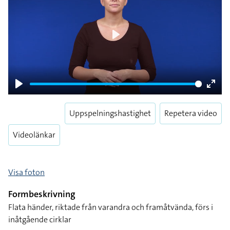
Play
Play
Enter
fulls
Uppspelningshastighet
Repetera video
Videolänkar
Visa foton
Formbeskrivning
Flata händer, riktade från varandra och framåtvända, förs i
inåtgående cirklar