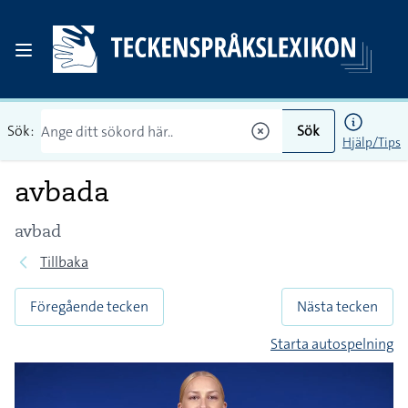
Sök:
Sök
Hjälp/Tips
avbada
avbad
Tillbaka
Föregående tecken
Nästa tecken
Starta autospelning