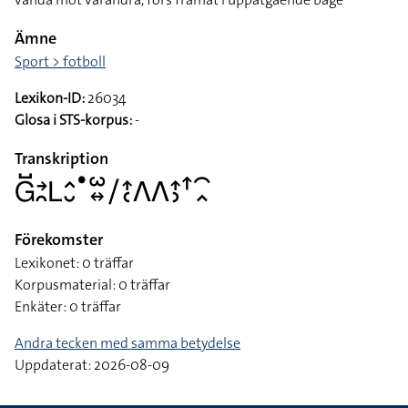
Ämne
Sport > fotboll
Lexikon-ID:
26034
Glosa i STS-korpus:
-
Transkription
􌤦􌤹􌥔􌥘􌥈􌤵􌤷􌤟􌥱􌦉􌥠􌤴􌥗􌤣􌤣􌤴􌤶􌦃􌥯􌥿
Förekomster
Lexikonet: 0 träffar
Korpusmaterial: 0 träffar
Enkäter: 0 träffar
Andra tecken med samma betydelse
Uppdaterat: 2026-08-09