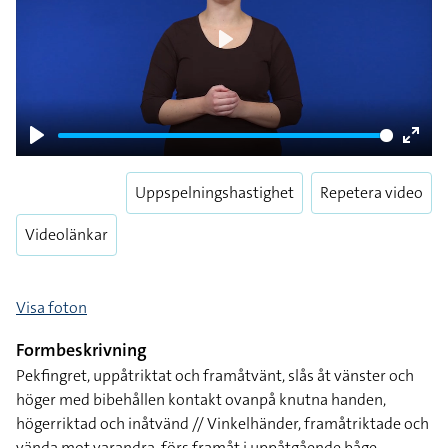
Play
Play
Enter
fulls
Uppspelningshastighet
Repetera video
Videolänkar
Visa foton
Formbeskrivning
Pekfingret, uppåtriktat och framåtvänt, slås åt vänster och
höger med bibehållen kontakt ovanpå knutna handen,
högerriktad och inåtvänd // Vinkelhänder, framåtriktade och
vända mot varandra, förs framåt i uppåtgående båge