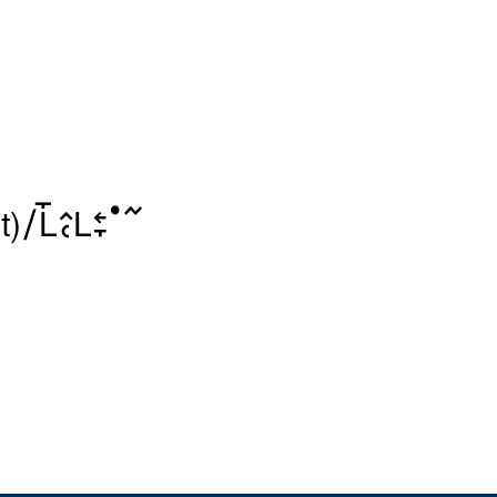
􌥠􌥈􌤻􌤵􌥗􌥈􌥓􌥙􌤟􌥨