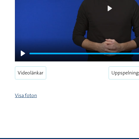
Play
Play
Videolänkar
Uppspelning
Visa foton