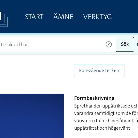
START
ÄMNE
VERKTYG
Sök
Föregående tecken
Formbeskrivning
Sprethänder, uppåtriktade och
varandra samtidigt som de förä
vänsterriktat och nedåtvänt, 
uppåtriktat och högervänt