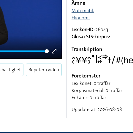
Ämne
Matematik
Ekonomi
Lexikon-ID:
26043
Glosa i STS-korpus:
-
Transkription
Enter
􌤵􌥗􌥃􌥃􌤵􌤶􌤟􌥼􌥹􌦉􌦆􌥑􌥠#(het)
fullscreen
shastighet
Repetera video
Förekomster
Lexikonet: 0 träffar
Korpusmaterial: 0 träffar
Enkäter: 0 träffar
Uppdaterat: 2026-08-08