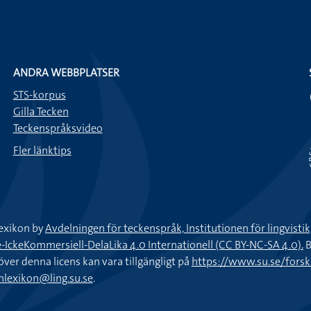
ANDRA WEBBPLATSER
STS-korpus
Gilla Tecken
Teckenspråksvideo
Fler länktips
exikon by
Avdelningen för teckenspråk, Institutionen för lingvisti
keKommersiell-DelaLika 4.0 Internationell (CC BY-NC-SA 4.0).
B
töver denna licens kan vara tillgängligt på
https://www.su.se/fors
nlexikon@ling.su.se
.