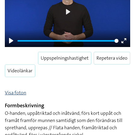
Play
Play
Enter
fulls
Uppspelningshastighet
Repetera video
Videolänkar
Visa foton
Formbeskrivning
O-handen, uppåtriktad och inåtvänd, förs kort uppåt och
framåt framför munnen samtidigt som den förändras till
sprethand, upprepas // Flata handen, framåtriktad och
nedåtvänd, förs i vänstergående cirkel