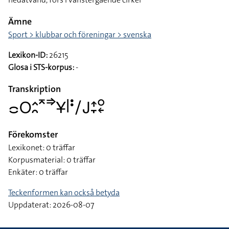
Ämne
Sport > klubbar och föreningar > svenska
Lexikon-ID:
26215
Glosa i STS-korpus:
-
Transkription
􌤌􌥆􌤵􌥘􌥷􌦆􌥃􌥼􌥻􌥠􌤢􌤴􌥙􌥰􌦈
Förekomster
Lexikonet: 0 träffar
Korpusmaterial: 0 träffar
Enkäter: 0 träffar
Teckenformen kan också betyda
Uppdaterat: 2026-08-07