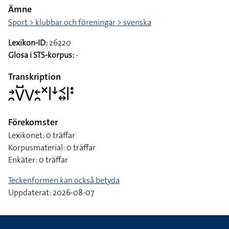
Ämne
Sport > klubbar och föreningar > svenska
Lexikon-ID:
26220
Glosa i STS-korpus:
-
Transkription
􌥔􌥘􌤭􌤹􌤭􌥓􌥘􌦎􌥼􌦄􌥹􌦉􌥼􌥻
Förekomster
Lexikonet: 0 träffar
Korpusmaterial: 0 träffar
Enkäter: 0 träffar
Teckenformen kan också betyda
Uppdaterat: 2026-08-07