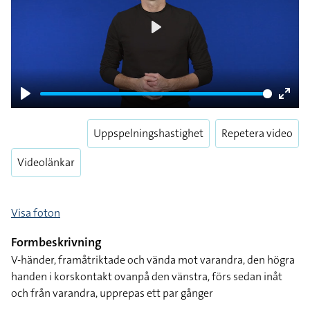
Play
Play
Enter
fulls
Uppspelningshastighet
Repetera video
Videolänkar
Visa foton
Formbeskrivning
V-händer, framåtriktade och vända mot varandra, den högra
handen i korskontakt ovanpå den vänstra, förs sedan inåt
och från varandra, upprepas ett par gånger