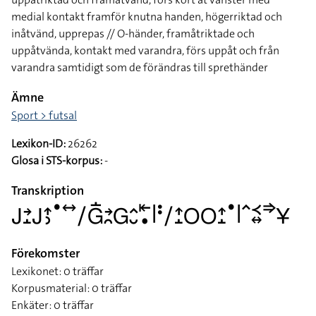
medial kontakt framför knutna handen, högerriktad och
inåtvänd, upprepas // O-händer, framåtriktade och
uppåtvända, kontakt med varandra, förs uppåt och från
varandra samtidigt som de förändras till sprethänder
Ämne
Sport > futsal
Lexikon-ID:
26262
Glosa i STS-korpus:
-
Transkription
􌤢􌥔􌤸􌤢􌤴􌤶􌤟􌥤􌥠􌤦􌥛􌥔􌥘􌤦􌤵􌤷􌥩􌥡􌥼􌥻􌥠􌤴􌤸􌥆􌥆􌤴􌤸􌤟􌥼􌥦􌥹􌦉􌦆􌥃
Förekomster
Lexikonet: 0 träffar
Korpusmaterial: 0 träffar
Enkäter: 0 träffar