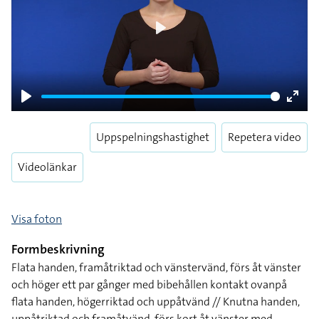
Play
Play
Enter
fulls
Uppspelningshastighet
Repetera video
Videolänkar
Visa foton
Formbeskrivning
Flata handen, framåtriktad och vänstervänd, förs åt vänster
och höger ett par gånger med bibehållen kontakt ovanpå
flata handen, högerriktad och uppåtvänd // Knutna handen,
uppåtriktad och framåtvänd, förs kort åt vänster med