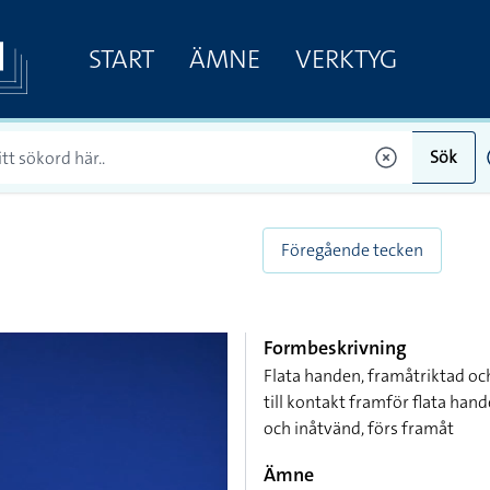
START
ÄMNE
VERKTYG
Sök
Föregående tecken
Formbeskrivning
Flata handen, framåtriktad och
till kontakt framför flata han
och inåtvänd, förs framåt
Ämne