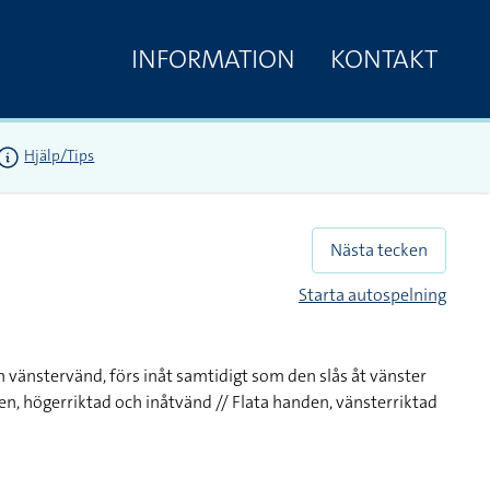
INFORMATION
KONTAKT
Hjälp/Tips
Nästa tecken
Starta autospelning
 vänstervänd, förs inåt samtidigt som den slås åt vänster
den, högerriktad och inåtvänd // Flata handen, vänsterriktad