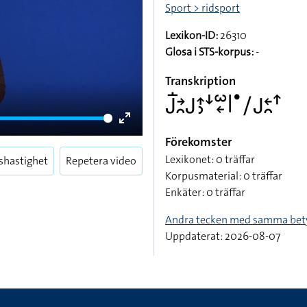
Sport > ridsport
Lexikon-ID:
26310
Glosa i STS-korpus:
-
Transkription
􌤢􌥛􌥔􌥘􌤢􌤴􌤶􌦄􌥱􌦈􌥼􌤟􌥠􌤢􌥓􌥘􌦃
Enter
Förekomster
fullscreen
Lexikonet: 0 träffar
shastighet
Repetera video
Korpusmaterial: 0 träffar
Enkäter: 0 träffar
Andra tecken med samma bet
Uppdaterat: 2026-08-07