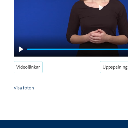
Play
Play
Videolänkar
Uppspelning
Visa foton