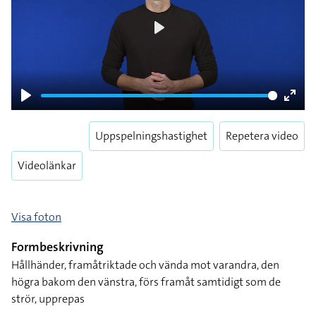
Play
Play
Enter
fulls
Uppspelningshastighet
Repetera video
Videolänkar
Visa foton
Formbeskrivning
Hållhänder, framåtriktade och vända mot varandra, den
högra bakom den vänstra, förs framåt samtidigt som de
strör, upprepas