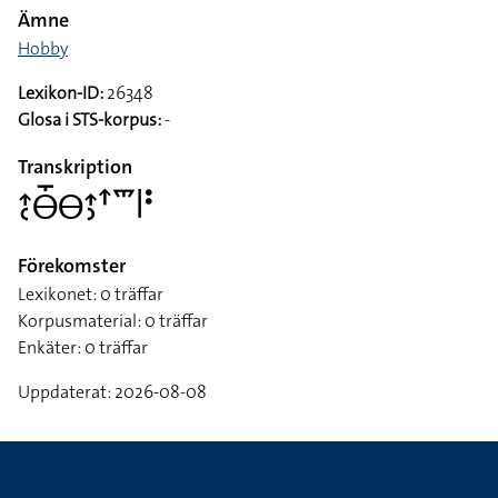
Ämne
Hobby
Lexikon-ID:
26348
Glosa i STS-korpus:
-
Transkription
􌤴􌥗􌤫􌤻􌤫􌤴􌤶􌦃􌥴􌥼􌥻
Förekomster
Lexikonet: 0 träffar
Korpusmaterial: 0 träffar
Enkäter: 0 träffar
Uppdaterat: 2026-08-08