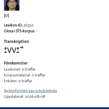
[U]
Lexikon-ID:
26350
Glosa i STS-korpus:
-
Transkription
􌤴􌤸􌤭􌤭􌤴􌤸􌥣
Förekomster
Lexikonet: 0 träffar
Korpusmaterial: 0 träffar
Enkäter: 0 träffar
Teckenformen kan också betyda
Uppdaterat: 2026-08-08