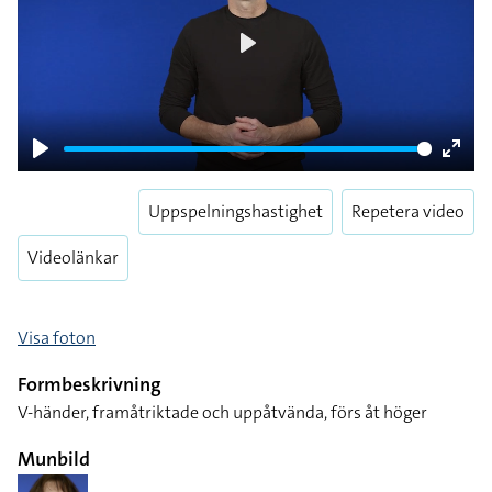
Play
Play
Enter
fulls
Uppspelningshastighet
Repetera video
Videolänkar
Visa foton
Formbeskrivning
V-händer, framåtriktade och uppåtvända, förs åt höger
Munbild