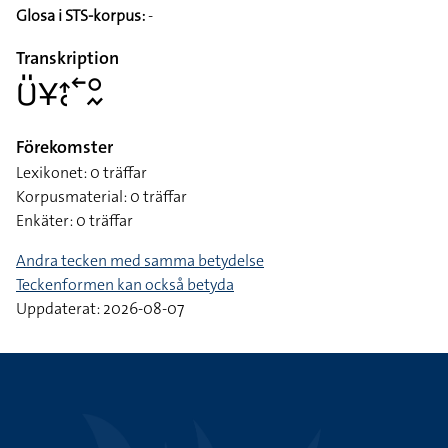
Glosa i STS-korpus:
-
Transkription
􌥞􌤺􌥃􌤴􌥗􌥢􌥰􌦌
Förekomster
Lexikonet: 0 träffar
Korpusmaterial: 0 träffar
Enkäter: 0 träffar
Andra tecken med samma betydelse
Teckenformen kan också betyda
Uppdaterat: 2026-08-07