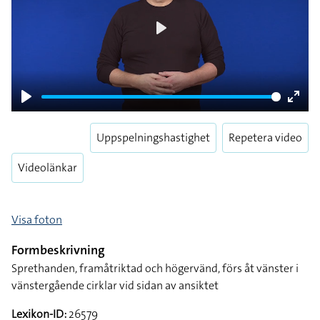
Play
Play
Enter
fulls
Uppspelningshastighet
Repetera video
Videolänkar
Visa foton
Formbeskrivning
Sprethanden, framåtriktad och högervänd, förs åt vänster i
vänstergående cirklar vid sidan av ansiktet
Lexikon-ID:
26579