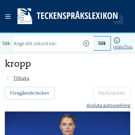
Sök:
Sök
Hjälp/Tips
kropp
Tillbaka
Föregående tecken
Nästa tecken
Avsluta autospelning