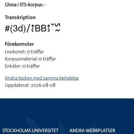
Glosa i STS-korpus:
-
Transkription
#(3d)􌥠􌤴􌥗􌤧􌤧􌤴􌤶􌥧􌥲􌦌
Förekomster
Lexikonet: 0 träffar
Korpusmaterial: 0 träffar
Enkäter: 0 träffar
Andra tecken med samma betydelse
Uppdaterat: 2026-08-08
STOCKHOLMS UNIVERSITET
ANDRA WEBBPLATSER