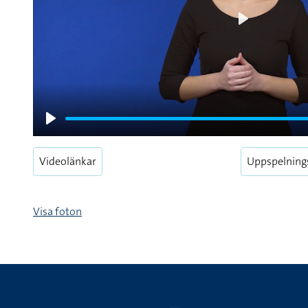
Play
Play
Videolänkar
Uppspelning
Visa foton