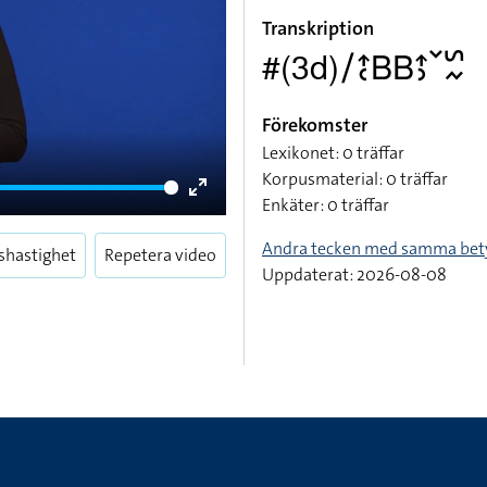
Transkription
#(3d)􌥠􌤴􌥗􌤧􌤧􌤴􌤶􌥧􌥲􌦌
Förekomster
Lexikonet: 0 träffar
Korpusmaterial: 0 träffar
Enkäter: 0 träffar
Enter
fullscreen
Andra tecken med samma bet
shastighet
Repetera video
Uppdaterat: 2026-08-08