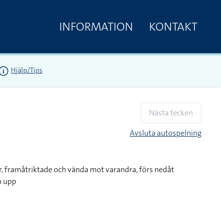
INFORMATION
KONTAKT
Hjälp/Tips
Nästa tecken
Avsluta autospelning
, framåtriktade och vända mot varandra, förs nedåt
h upp