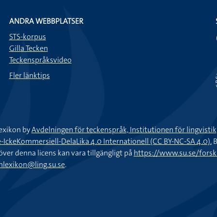
ANDRA WEBBPLATSER
STS-korpus
Gilla Tecken
Teckenspråksvideo
Fler länktips
exikon by
Avdelningen för teckenspråk, Institutionen för lingvisti
keKommersiell-DelaLika 4.0 Internationell (CC BY-NC-SA 4.0).
B
töver denna licens kan vara tillgängligt på
https://www.su.se/fors
nlexikon@ling.su.se
.