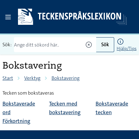
Sök:
Sök
Hjälp/Tips
Bokstavering
Start
Verktyg
Bokstavering
Tecken som bokstaveras
Bokstaverade
Tecken med
Bokstaverade
ord
bokstavering
tecken
Förkortning