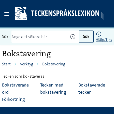
Sök:
Sök
Hjälp/Tips
Bokstavering
Start
Verktyg
Bokstavering
Tecken som bokstaveras
Bokstaverade
Tecken med
Bokstaverade
ord
bokstavering
tecken
Förkortning