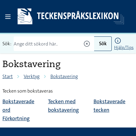
Sök:
Sök
Hjälp/Tips
Bokstavering
Start
Verktyg
Bokstavering
Tecken som bokstaveras
Bokstaverade
Tecken med
Bokstaverade
ord
bokstavering
tecken
Förkortning