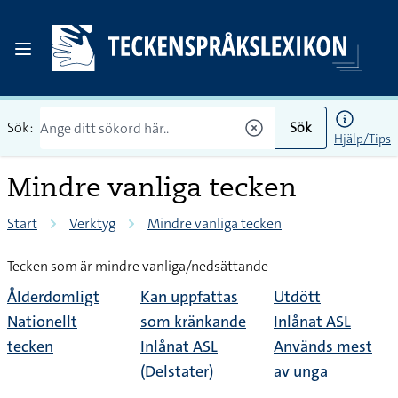
Sök:
Sök
Hjälp/Tips
Mindre vanliga tecken
Start
Verktyg
Mindre vanliga tecken
Tecken som är mindre vanliga/nedsättande
Ålderdomligt
Kan uppfattas
Utdött
Nationellt
som kränkande
Inlånat ASL
tecken
Inlånat ASL
Används mest
(Delstater)
av unga