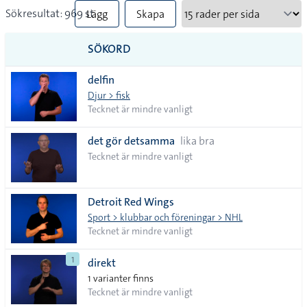
Sökresultat: 969 st
Lägg
Skapa
till
PDF
SÖKORD
alla i
delfin
lista
Djur > fisk
Tecknet är mindre vanligt
det gör detsamma
lika bra
Tecknet är mindre vanligt
Detroit Red Wings
Sport > klubbar och föreningar > NHL
Tecknet är mindre vanligt
1
direkt
1 varianter finns
Tecknet är mindre vanligt