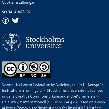
Cookieinställningar
SOCIALA MEDIER
Svenskt teckenspråkslexikon by
Avdelningen för teckenspråk,
Institutionen för lingvistik, Stockholms universitet
is licensed
under a
Creative Commons Erkännande-IckeKommersiell-
DelaLika 4.0 Internationell (CC BY-NC-SA 4.0).
Based on a work
at
https://www.su.se/institutionen-for-lingvistik/
. Tillstånd