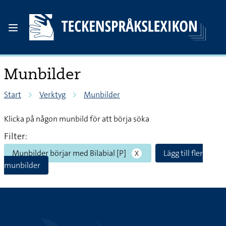
Munbilder
Start
Verktyg
Munbilder
Klicka på någon munbild för att börja söka
Filter:
Munbilder börjar med Bilabial [P]
Lägg till fler
X
munbilder