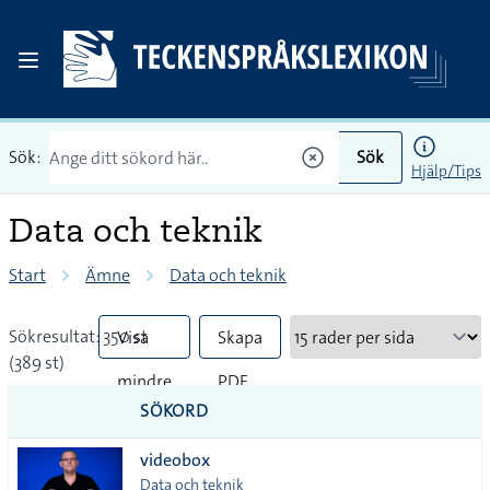
Sök:
Sök
Hjälp/Tips
Data och teknik
Start
Ämne
Data och teknik
Sökresultat: 350 st
Visa
Skapa
(389 st)
mindre
PDF
SÖKORD
vanliga
videobox
tecken
Data och teknik