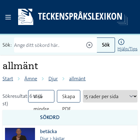
Sök:
Sök
Hjälp/Tips
allmänt
Start
Ämne
Djur
allmänt
Sökresultat: 6 st (6
Visa
Skapa
st)
mindre
PDF
SÖKORD
vanliga
betäcka
tecken
Djur > hästar