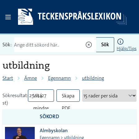
Sök:
Sök
Hjälp/Tips
utbildning
Start
Ämne
Egennamn
utbildning
Sökresultat: 25 st (27
Visa
Skapa
st)
mindre
PDF
SÖKORD
vanliga
Almbyskolan
tecken
Egennamn > utbildning