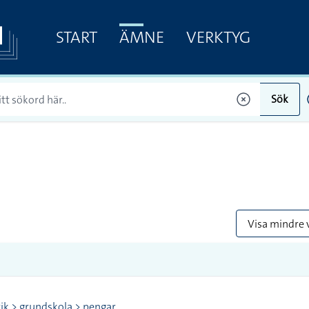
START
ÄMNE
VERKTYG
Sök
Visa mindre 
k > grundskola > pengar