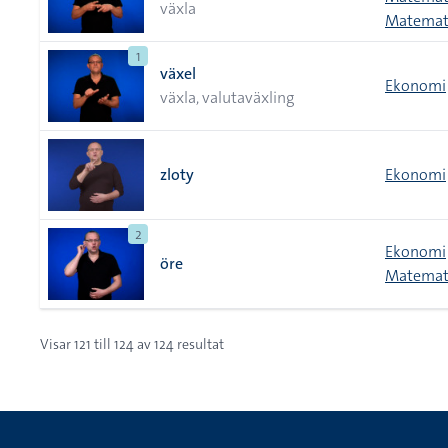
växla
Matemati
1
växel
Ekonomi
växla, valutaväxling
zloty
Ekonomi
2
Ekonomi
öre
Matemati
Visar
121
till
124
av
124
resultat