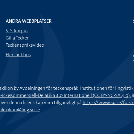
ANDRA WEBBPLATSER
STS-korpus
Gilla Tecken
Teckenspråksvideo
Fler länktips
exikon by
Avdelningen för teckenspråk, Institutionen för lingvisti
keKommersiell-DelaLika 4.0 Internationell (CC BY-NC-SA 4.0).
B
töver denna licens kan vara tillgängligt på
https://www.su.se/fors
nlexikon@ling.su.se
.